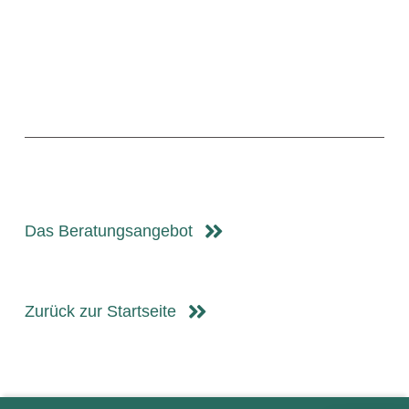
Das Beratungsangebot
Zurück zur Startseite
Skip back to main navigation