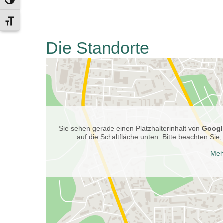
Umschalten auf hohe Kontraste
Schrift vergrößern
Die Standorte
Sie sehen gerade einen Platzhalterinhalt von
Googl
auf die Schaltfläche unten. Bitte beachten Si
Meh