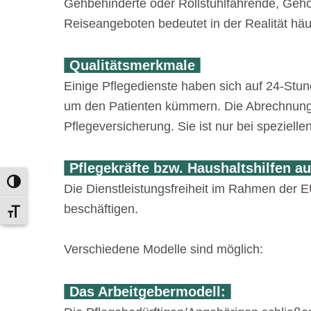
Gehbehinderte oder Rollstuhlfahrende, Gehö
Reiseangeboten bedeutet in der Realität häuf
Qualitätsmerkmale
Einige Pflegedienste haben sich auf 24-Stun
um den Patienten kümmern. Die Abrechnung de
Pflegeversicherung. Sie ist nur bei speziell
Pflegekräfte bzw. Haushaltshilfen 
Umschalten auf hohe Kontraste
Die Dienstleistungsfreiheit im Rahmen der E
beschäftigen.
Schrift vergrößern
Verschiedene Modelle sind möglich:
Das Arbeitgebermodell: